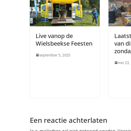
Live vanop de
Laats
Wielsbeekse Feesten
van di
zondag
september 5, 2025
mei 23,
Een reactie achterlaten
Je e-mailadres zal niet getoond worden.
Verei