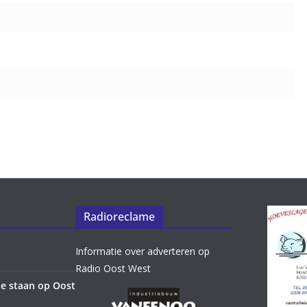
Radioreclame
Informatie over adverteren op
Radio Oost West
e staan op Oost