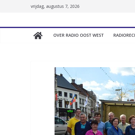
Skip
vrijdag, augustus 7, 2026
to
content
OVER RADIO OOST WEST
RADIOREC