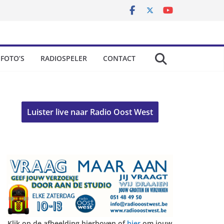
FOTO’S
RADIOSPELER
CONTACT
Luister live naar Radio Oost West
Klik op de afbeelding hierboven of
hier
om jouw