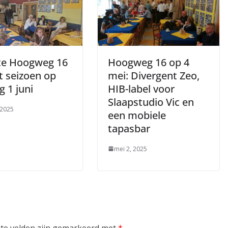
te Hoogweg 16
Hoogweg 16 op 4
t seizoen op
mei: Divergent Zeo,
 1 juni
HIB-label voor
Slaapstudio Vic en
 2025
een mobiele
tapasbar
mei 2, 2025
ste velden zijn gemarkeerd met
*