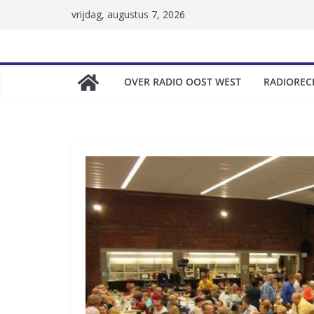
Skip
vrijdag, augustus 7, 2026
to
content
OVER RADIO OOST WEST
RADIOREC