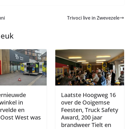
uni
Trivoci live in Zwevezele
leuk
ernieuwde
Laatste Hoogweg 16
winkel in
over de Ooigemse
rvelde en
Feesten, Truck Safety
 Oost West was
Award, 200 jaar
brandweer Tielt en