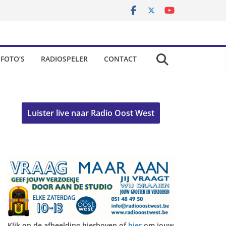
FOTO’S
RADIOSPELER
CONTACT
Luister live naar Radio Oost West
Klik op de afbeelding hierboven of
hier
om jouw