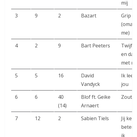
mij
3
9
2
Bazart
Grip
(omar
me)
4
2
9
Bart Peeters
Twijfel
en dan
met mi
5
5
16
David
Ik leef
Vandyck
jou
6
6
40
Blof ft. Geike
Zoutel
(14)
Arnaert
7
12
2
Sabien Tiels
Jij ken
beter 
ik