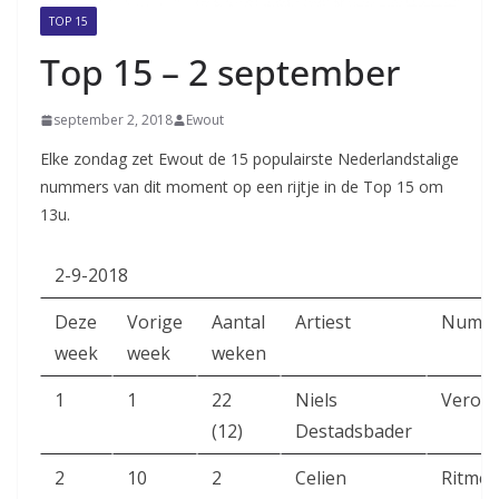
TOP 15
Top 15 – 2 september
september 2, 2018
Ewout
Elke zondag zet Ewout de 15 populairste Nederlandstalige
nummers van dit moment op een rijtje in de Top 15 om
13u.
2-9-2018
Deze
Vorige
Aantal
Artiest
Numm
week
week
weken
1
1
22
Niels
Verove
(12)
Destadsbader
2
10
2
Celien
Ritme 