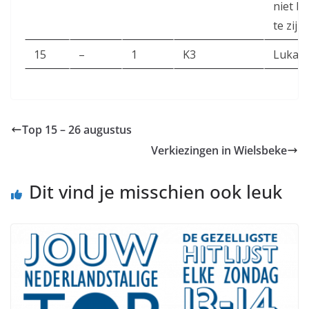
niet b
te zijn
15
–
1
K3
Luka 
Top 15 – 26 augustus
Verkiezingen in Wielsbeke
Dit vind je misschien ook leuk