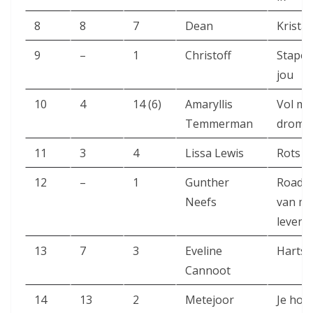
8
8
7
Dean
Kristal
9
–
1
Christoff
Stapel
jou
10
4
14 (6)
Amaryllis
Vol mo
Temmerman
drome
11
3
4
Lissa Lewis
Rots
12
–
1
Gunther
Roadtr
Neefs
van mi
leven
13
7
3
Eveline
Hartsl
Cannoot
14
13
2
Metejoor
Je hoef