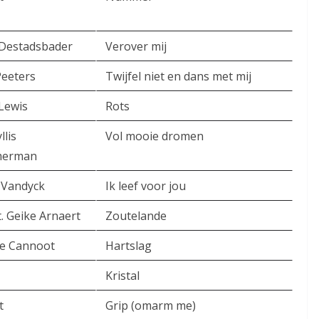
 Destadsbader
Verover mij
Peeters
Twijfel niet en dans met mij
 Lewis
Rots
llis
Vol mooie dromen
erman
 Vandyck
Ik leef voor jou
t. Geike Arnaert
Zoutelande
ne Cannoot
Hartslag
Kristal
t
Grip (omarm me)