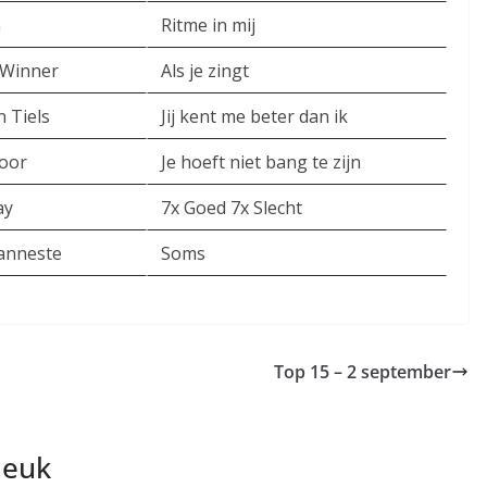
n
Ritme in mij
Winner
Als je zingt
n Tiels
Jij kent me beter dan ik
oor
Je hoeft niet bang te zijn
ay
7x Goed 7x Slecht
Vanneste
Soms
Top 15 – 2 september
leuk