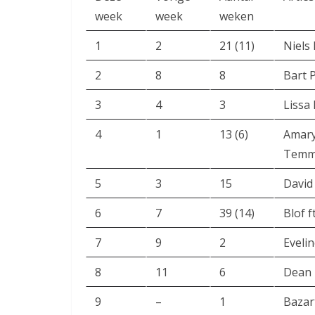
week
week
weken
1
2
21 (11)
Niels
2
8
8
Bart 
3
4
3
Lissa
4
1
13 (6)
Amary
Temm
5
3
15
David
6
7
39 (14)
Blof f
7
9
2
Eveli
8
11
6
Dean
9
–
1
Bazar