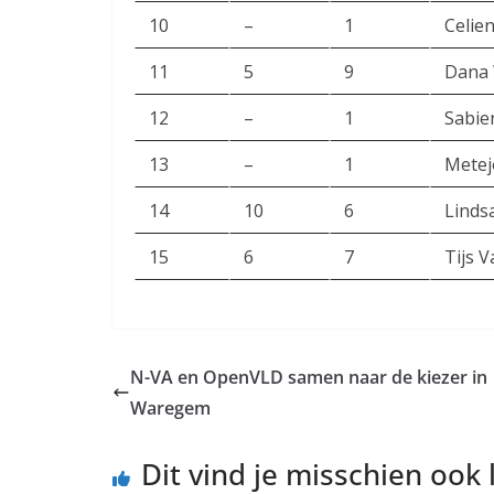
10
–
1
Celie
11
5
9
Dana 
12
–
1
Sabie
13
–
1
Metej
14
10
6
Linds
15
6
7
Tijs 
N-VA en OpenVLD samen naar de kiezer in
Waregem
Dit vind je misschien ook 