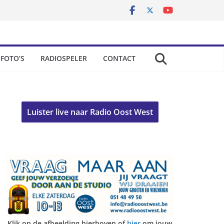
FOTO’S
RADIOSPELER
CONTACT
Luister live naar Radio Oost West
Klik op de afbeelding hierboven of
hier
om jouw