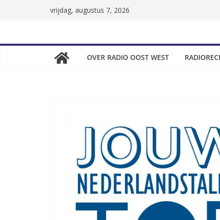
Skip
vrijdag, augustus 7, 2026
to
content
OVER RADIO OOST WEST
RADIOREC