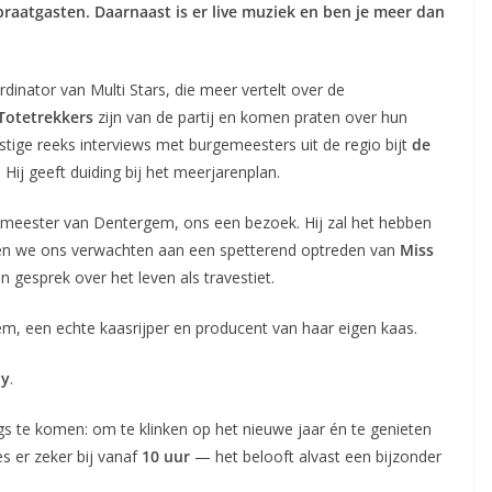
atgasten. Daarnaast is er live muziek en ben je meer dan
rdinator van Multi Stars, die meer vertelt over de
Totetrekkers
zijn van de partij en komen praten over hun
tige reeks interviews met burgemeesters uit de regio bijt
de
. Hij geeft duiding bij het meerjarenplan.
emeester van Dentergem, ons een bezoek. Hij zal het hebben
en we ons verwachten aan een spetterend optreden van
Miss
 gesprek over het leven als travestiet.
m, een echte kaasrijper en producent van haar eigen kaas.
dy
.
 te komen: om te klinken op het nieuwe jaar én te genieten
s er zeker bij vanaf
10 uur
— het belooft alvast een bijzonder