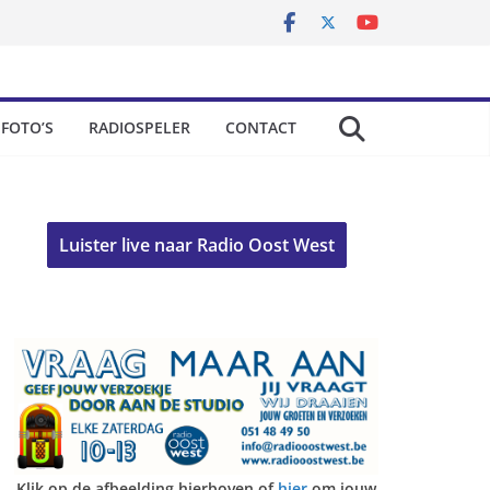
FOTO’S
RADIOSPELER
CONTACT
Luister live naar Radio Oost West
Klik op de afbeelding hierboven of
hier
om jouw