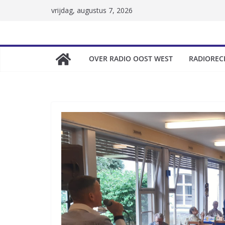
Skip
vrijdag, augustus 7, 2026
to
content
OVER RADIO OOST WEST
RADIOREC