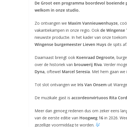
De Groot een programma boordevol boeiende pra
welkom in onze studio.
Zo ontvangen we
Maxim Vannieuwenhuyze
, coö
vakantiekampen in onze regio. Ook
de Wingense 
nieuwste productie. In het kader van onze toekoms
Wingense burgemeester Lieven Huys
de spits af
Daarnaast brengt ook
Koenraad Degroote
, burg
over de historiek van
brouwerij Riva
. Verder mog
Dyna
, oftewel
Marcel Seresia
. Met hem gaan we in
Tot slot ontvangen we
Iris Van Onsem
uit Warege
De muzikale gast is
accordeonvirtuoos Rita Cor
Meer dan genoeg redenen dus om zeker eens langs
van de eerste editie van
Hoogweg 16
in 2026. Wee
gezellige voormiddag te worden.