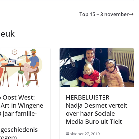
Top 15 – 3 november
leuk
o Oost West:
HERBELUISTER
 Art in Wingene
Nadja Desmet vertelt
 jaar familie-
over haar Sociale
Media Buro uit Tielt
lgeschiedenis
oktober 27, 2019
regem