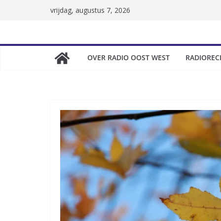
Skip
vrijdag, augustus 7, 2026
to
content
OVER RADIO OOST WEST
RADIOREC