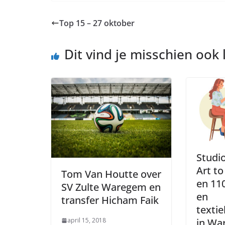
Top 15 – 27 oktober
Dit vind je misschien ook 
Studi
Art to
Tom Van Houtte over
en 110
SV Zulte Waregem en
en
transfer Hicham Faik
textie
in Wa
april 15, 2018