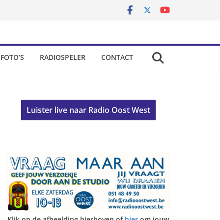
FOTO’S
RADIOSPELER
CONTACT
Luister live naar Radio Oost West
Klik op de afbeelding hierboven of
hier
om jouw