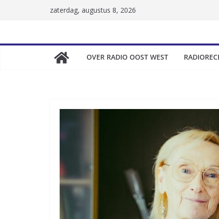
Skip
zaterdag, augustus 8, 2026
to
content
OVER RADIO OOST WEST
RADIOREC