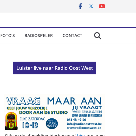
FOTO’S
RADIOSPELER
CONTACT
Luister live naar Radio Oost West
Klik op de afbeelding hierboven of
hier
om jouw