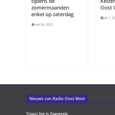
tijdens de
Keizer
zomermaanden
Oost 
enkel op zaterdag
juli 1, 2
mei 28, 2023
Nieuws van Radio Oost West
Trivoci live in Zwevezele