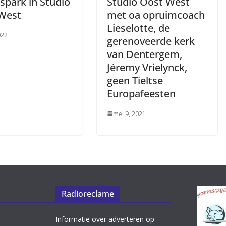
spark in Studio
Studio Oost West
West
met oa opruimcoach
Lieselotte, de
022
gerenoveerde kerk
van Dentergem,
Jéremy Vrielynck,
geen Tieltse
Europafeesten
mei 9, 2021
Radioreclame
Informatie over adverteren op