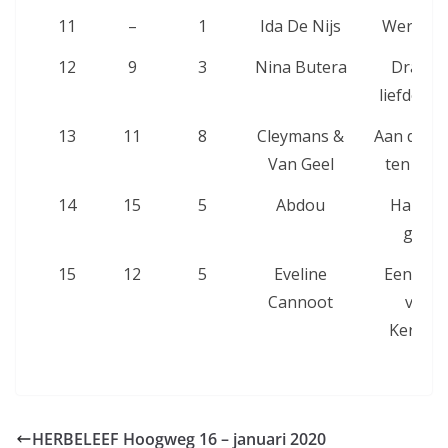
11
–
1
Ida De Nijs
Wereldre
12
9
3
Nina Butera
Draai d
liefde te
13
11
8
Cleymans &
Aan de lie
Van Geel
ten ond
14
15
5
Abdou
Hart va
goud
15
12
5
Eveline
Een hart
Cannoot
voor
Kerstmi
HERBELEEF Hoogweg 16 – januari 2020