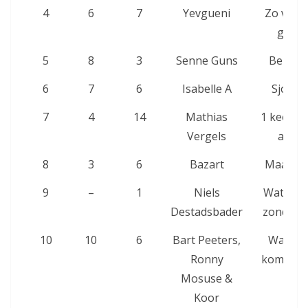
4
6
7
Yevgueni
Zo ver, 
goed
5
8
3
Senne Guns
Belofte
6
7
6
Isabelle A
Sjokol
7
4
14
Mathias
1 keer v
Vergels
atlijd
8
3
6
Bazart
Maanlic
9
–
1
Niels
Wat zou 
Destadsbader
zonder j
10
10
6
Bart Peeters,
Wat no
Ronny
komen z
Mosuse &
Koor