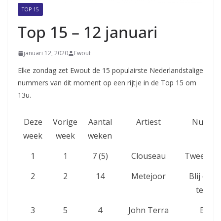
TOP 15
Top 15 – 12 januari
januari 12, 2020
Ewout
Elke zondag zet Ewout de 15 populairste Nederlandstalige
nummers van dit moment op een rijtje in de Top 15 om
13u.
Deze
Vorige
Aantal
Artiest
Numme
week
week
weken
1
1
7 (5)
Clouseau
Tweespr
2
2
14
Metejoor
Blij om j
te zien
3
5
4
John Terra
Elise