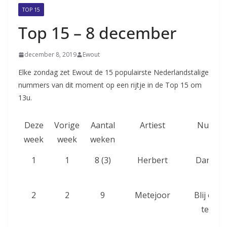
TOP 15
Top 15 – 8 december
december 8, 2019
Ewout
Elke zondag zet Ewout de 15 populairste Nederlandstalige
nummers van dit moment op een rijtje in de Top 15 om
13u.
Deze
Vorige
Aantal
Artiest
Numme
week
week
weken
1
1
8 (3)
Herbert
Dans m
mij
2
2
9
Metejoor
Blij om j
te zien