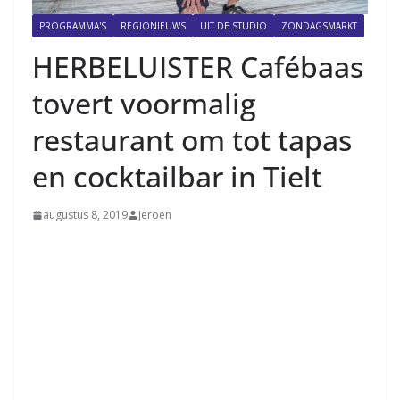
PROGRAMMA'S
REGIONIEUWS
UIT DE STUDIO
ZONDAGSMARKT
HERBELUISTER Cafébaas
tovert voormalig
restaurant om tot tapas
en cocktailbar in Tielt
augustus 8, 2019
Jeroen